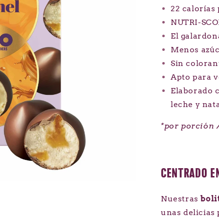
22 calorías 
NUTRI-SCO
El galardon
Menos azú
Sin coloran
Apto para v
Elaborado c
leche y nat
*por porción /
CENTRADO EN
Nuestras
boli
unas delicias