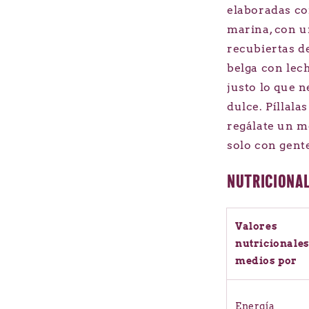
elaboradas co
marina, con u
recubiertas d
belga con lech
justo lo que n
dulce. Píllala
regálate un m
solo con gente
NUTRICIONA
Valores
nutricionale
medios por
Energía