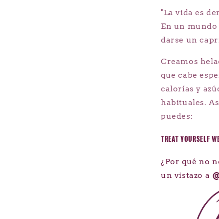
"La vida es de
En un mundo q
darse un capri
Creamos helad
que cabe esp
calorías y az
habituales. A
puedes:
TREAT YOURSELF WE
¿Por qué no n
un vistazo a
@