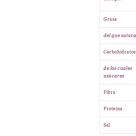
Grasa
del que satur
Carbohidratos
de los cuales
azúcares
Fibra
Proteína
Sal