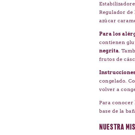
Estabilizador
Regulador de l
azúcar carame
Para los alé
contienen glu
negrita
.
Tamb
frutos de cásc
Instruccione
congelado. Co
volver a cong
Para conocer
base de la bañ
NUESTRA MI