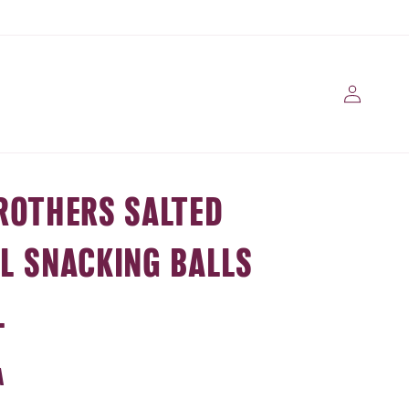
Conectarse
ROTHERS SALTED
L SNACKING BALLS
L
A