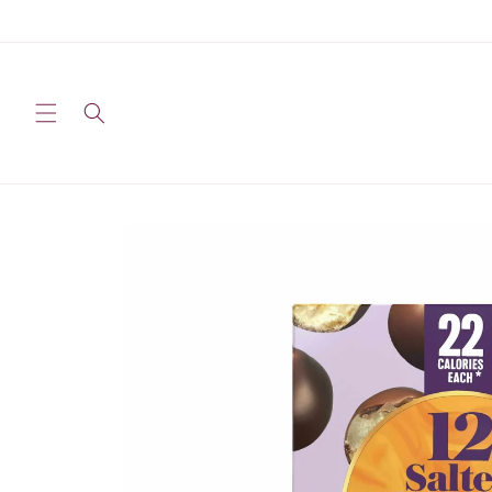
Ir al
contenido
Ir a la
información
sobre el
producto