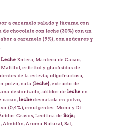
bor a caramelo salado y lúcuma con
 de chocolate con leche (30%) con un
abor a caramelo (9%), con azúcares y
.
:
Leche
Entera, Manteca de Cacao,
Maltitol, eritritol y glucósidos de
dentes de la estevia; oligofructosa,
n polvo, nata (
leche)
, extracto de
na desionizado, sólidos de
leche
en
e cacao,
leche
desnatada en polvo,
vo (0,4%), emulgentes: Mono y Di-
 Ácidos Grasos, Lecitina de
Soja
;
, Almidón, Aroma Natural, Sal,