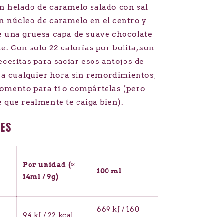
n helado de caramelo salado con sal
n núcleo de caramelo en el centro y
e una gruesa capa de suave chocolate
e. Con solo 22 calorías por bolita, son
ecesitas para saciar esos antojos de
s a cualquier hora sin remordimientos,
omento para ti o compártelas (pero
 que realmente te caiga bien).
LES
Por unidad (≈
s
100 ml
14ml / 9g)
669 kJ / 160
94 kJ / 22 kcal