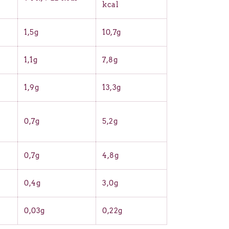
kcal
1,5g
10,7g
a
1,1g
7,8g
1,9g
13,3g
0,7g
5,2g
0,7g
4,8g
0,4g
3,0g
0,03g
0,22g