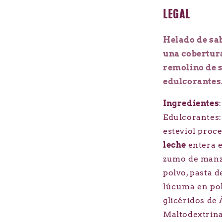
LEGAL
Helado de sa
una cobertura
remolino de s
edulcorantes
Ingredientes
Edulcorantes: 
esteviol proce
leche
entera e
zumo de manza
polvo, pasta d
lúcuma en pol
glicéridos de
Maltodextrina